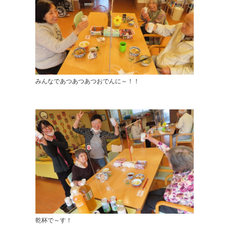
みんなであつあつあつおでんに～！！
乾杯で～す！