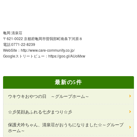
亀岡 清泉荘
〒621-0022 京都府亀岡市曽我部町南条下河原８
電話:0771-22-8239
WebSite：
http://www.care-community.co.jp/
Googleストリートビュー：
https://goo.gl/AUoMxw
最新の5件
ウキウキおやつの日 ～グループホーム～
☆彡笑顔あふれる七夕まつり☆彡
保護犬吟ちゃん、清泉荘がおうちになりました☆～グループ
ホーム～