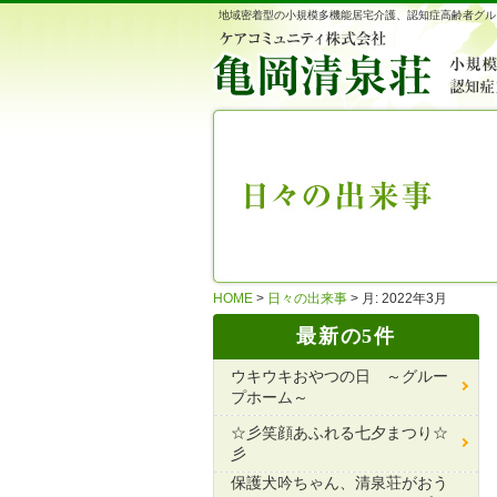
地域密着型の小規模多機能居宅介護、認知症高齢者グル
HOME
>
日々の出来事
>
月:
2022年3月
最新の5件
ウキウキおやつの日 ～グルー
プホーム～
☆彡笑顔あふれる七夕まつり☆
彡
保護犬吟ちゃん、清泉荘がおう