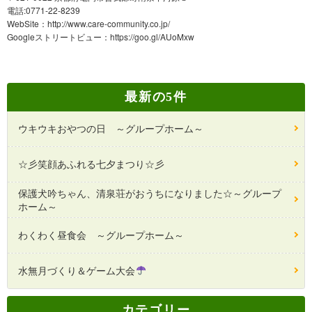
電話:0771-22-8239
WebSite：
http://www.care-community.co.jp/
Googleストリートビュー：
https://goo.gl/AUoMxw
最新の5件
ウキウキおやつの日 ～グループホーム～
☆彡笑顔あふれる七夕まつり☆彡
保護犬吟ちゃん、清泉荘がおうちになりました☆～グループ
ホーム～
わくわく昼食会 ～グループホーム～
水無月づくり＆ゲーム大会
カテゴリー