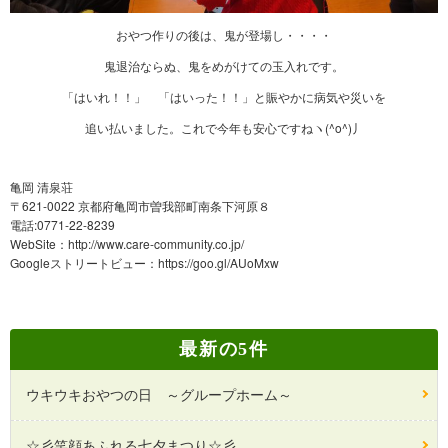
おやつ作りの後は、鬼が登場し・・・・
鬼退治ならぬ、鬼をめがけての玉入れです。
「はいれ！！」 「はいった！！」と賑やかに病気や災いを
追い払いました。これで今年も安心ですねヽ(^o^)丿
亀岡 清泉荘
〒621-0022 京都府亀岡市曽我部町南条下河原８
電話:0771-22-8239
WebSite：
http://www.care-community.co.jp/
Googleストリートビュー：
https://goo.gl/AUoMxw
最新の5件
ウキウキおやつの日 ～グループホーム～
☆彡笑顔あふれる七夕まつり☆彡