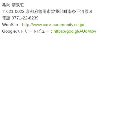
亀岡 清泉荘
〒621-0022 京都府亀岡市曽我部町南条下河原８
電話:0771-22-8239
WebSite：
http://www.care-community.co.jp/
Googleストリートビュー：
https://goo.gl/AUoMxw