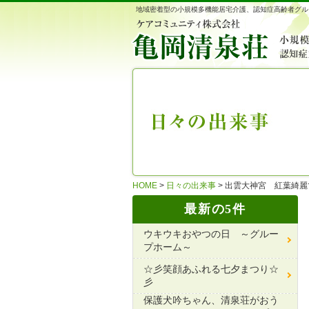
地域密着型の小規模多機能居宅介護、認知症高齢者グル
HOME
>
日々の出来事
>
出雲大神宮 紅葉綺麗
最新の5件
ウキウキおやつの日 ～グルー
プホーム～
☆彡笑顔あふれる七夕まつり☆
彡
保護犬吟ちゃん、清泉荘がおう