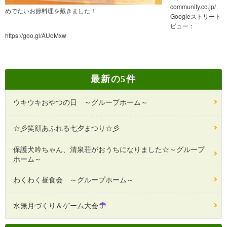
community.co.jp/
めでたいお節料理を戴きました！
Googleストリート
ビュー：
https://goo.gl/AUoMxw
最新の5件
ウキウキおやつの日 ～グループホーム～
☆彡笑顔あふれる七夕まつり☆彡
保護犬吟ちゃん、清泉荘がおうちになりました☆～グループ
ホーム～
わくわく昼食会 ～グループホーム～
水無月づくり＆ゲーム大会