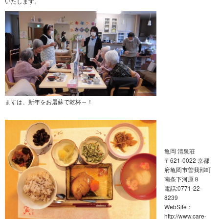
いたします。
ますは、新年をお屠蘇で乾杯～！
亀岡 清泉荘
〒621-0022 京都
府亀岡市曽我部町
南条下河原８
電話:0771-22-
8239
WebSite：
http://www.care-