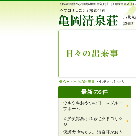
地域密着型の小規模多機能居宅介護、認知症高齢者グル
HOME
>
日々の出来事
>
七夕まつり☆彡
最新の5件
ウキウキおやつの日 ～グルー
プホーム～
☆彡笑顔あふれる七夕まつり☆
彡
保護犬吟ちゃん、清泉荘がおう