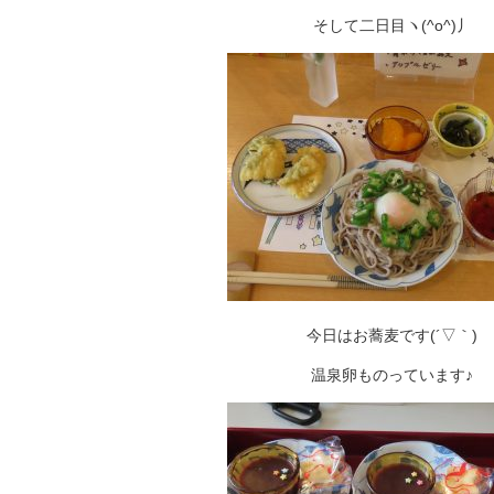
そして二日目ヽ(^o^)丿
今日はお蕎麦です(´▽｀)
温泉卵ものっています♪