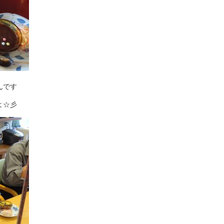
んです
よ☆彡