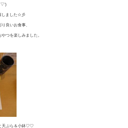
’)
催しました☆彡
彩り良いお食事、
おやつを楽しみました。
と天ぷら＆小鉢♡♡