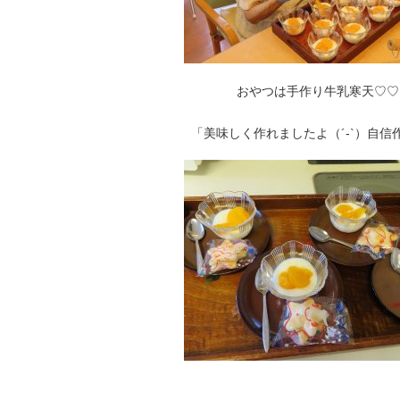
おやつは手作り牛乳寒天♡♡
「美味しく作れましたよ（´-`）自信