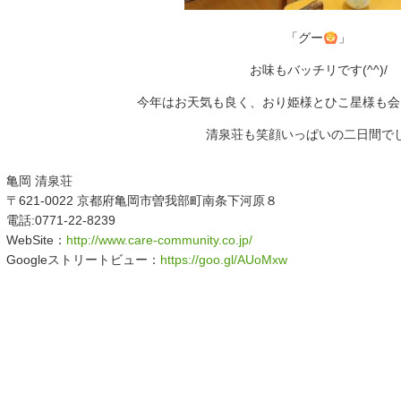
「グー
」
お味もバッチリです(^^)/
今年はお天気も良く、おり姫様とひこ星様も会
清泉荘も笑顔いっぱいの二日間で
亀岡 清泉荘
〒621-0022 京都府亀岡市曽我部町南条下河原８
電話:0771-22-8239
WebSite：
http://www.care-community.co.jp/
Googleストリートビュー：
https://goo.gl/AUoMxw