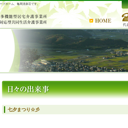
ープホーム、亀岡清泉荘です。
七夕まつり☆彡