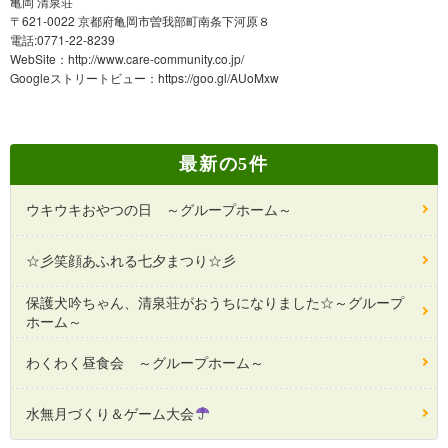
亀岡 清泉荘
〒621-0022 京都府亀岡市曽我部町南条下河原８
電話:0771-22-8239
WebSite：
http://www.care-community.co.jp/
Googleストリートビュー：
https://goo.gl/AUoMxw
最新の5件
ウキウキおやつの日 ～グループホーム～
☆彡笑顔あふれる七夕まつり☆彡
保護犬吟ちゃん、清泉荘がおうちになりました☆～グループ
ホーム～
わくわく昼食会 ～グループホーム～
水無月づくり＆ゲーム大会