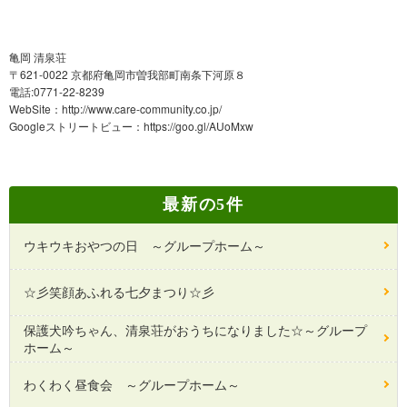
亀岡 清泉荘
〒621-0022 京都府亀岡市曽我部町南条下河原８
電話:0771-22-8239
WebSite：
http://www.care-community.co.jp/
Googleストリートビュー：
https://goo.gl/AUoMxw
最新の5件
ウキウキおやつの日 ～グループホーム～
☆彡笑顔あふれる七夕まつり☆彡
保護犬吟ちゃん、清泉荘がおうちになりました☆～グループ
ホーム～
わくわく昼食会 ～グループホーム～