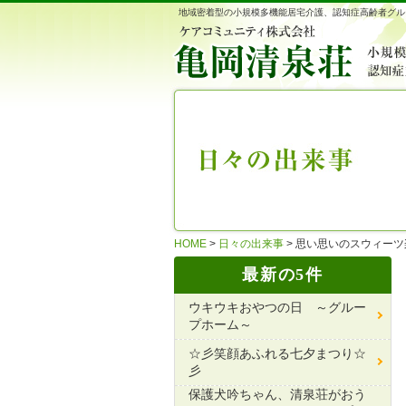
地域密着型の小規模多機能居宅介護、認知症高齢者グル
HOME
>
日々の出来事
>
思い思いのスウィーツ
最新の5件
ウキウキおやつの日 ～グルー
プホーム～
☆彡笑顔あふれる七夕まつり☆
彡
保護犬吟ちゃん、清泉荘がおう