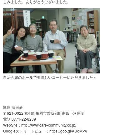
しみました。ありがとうございました。
自治会館のホールで美味しいコーヒーいただきました～
亀岡 清泉荘
〒621-0022 京都府亀岡市曽我部町南条下河原８
電話:0771-22-8239
WebSite：
http://www.care-community.co.jp/
Googleストリートビュー：
https://goo.gl/AUoMxw