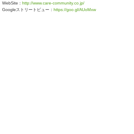
WebSite：
http://www.care-community.co.jp/
Googleストリートビュー：
https://goo.gl/AUoMxw