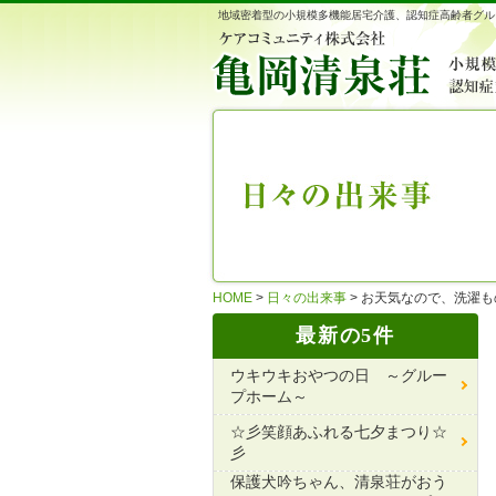
地域密着型の小規模多機能居宅介護、認知症高齢者グル
HOME
>
日々の出来事
>
お天気なので、洗濯も
最新の5件
ウキウキおやつの日 ～グルー
プホーム～
☆彡笑顔あふれる七夕まつり☆
彡
保護犬吟ちゃん、清泉荘がおう