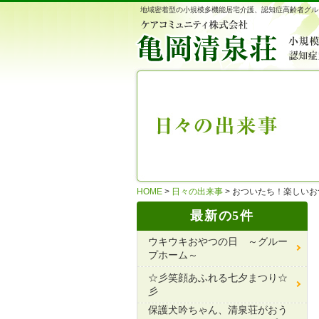
地域密着型の小規模多機能居宅介護、認知症高齢者グル
HOME
>
日々の出来事
>
おついたち！楽しいお
最新の5件
ウキウキおやつの日 ～グルー
プホーム～
☆彡笑顔あふれる七夕まつり☆
彡
保護犬吟ちゃん、清泉荘がおう