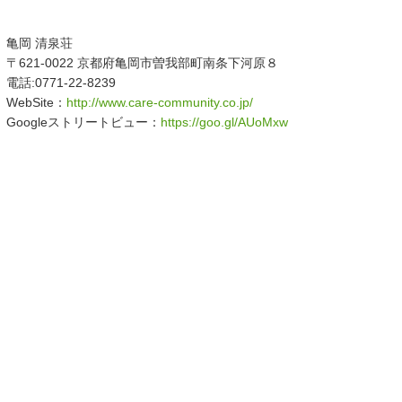
亀岡 清泉荘
〒621-0022 京都府亀岡市曽我部町南条下河原８
電話:0771-22-8239
WebSite：
http://www.care-community.co.jp/
Googleストリートビュー：
https://goo.gl/AUoMxw