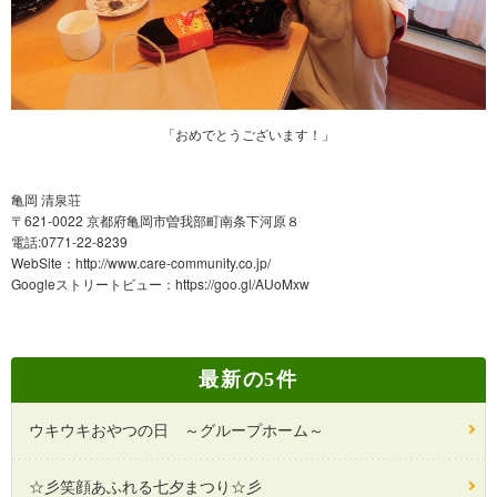
「おめでとうございます！」
亀岡 清泉荘
〒621-0022 京都府亀岡市曽我部町南条下河原８
電話:0771-22-8239
WebSite：
http://www.care-community.co.jp/
Googleストリートビュー：
https://goo.gl/AUoMxw
最新の5件
ウキウキおやつの日 ～グループホーム～
☆彡笑顔あふれる七夕まつり☆彡